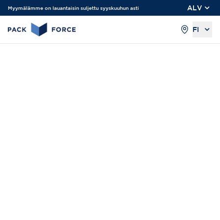
ALV
Myymälämme on lauantaisin suljettu syyskuuhun asti
FI