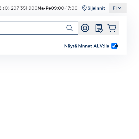
 (0) 207 351 900
Ma-Pe
09:00-17:00
Sijainnit
FI
Näytä hinnat ALV:lla