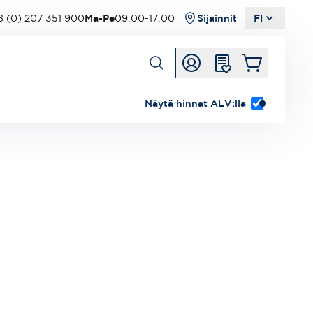
 (0) 207 351 900
Ma-Pe
09:00-17:00
Sijainnit
FI
Näytä hinnat ALV:lla