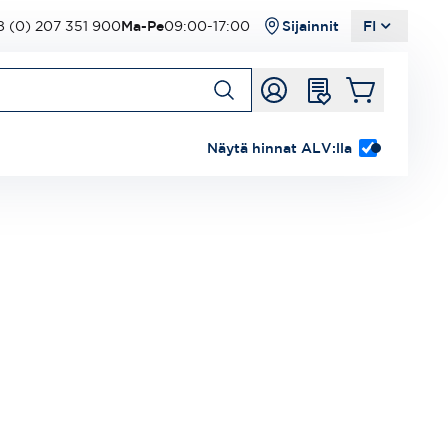
 (0) 207 351 900
Ma-Pe
09:00-17:00
Sijainnit
FI
Näytä hinnat ALV:lla