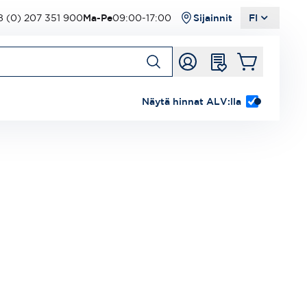
 (0) 207 351 900
Ma-Pe
09:00-17:00
Sijainnit
FI
Näytä hinnat ALV:lla