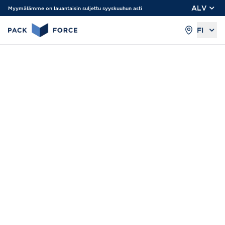
ALV
Myymälämme on lauantaisin suljettu syyskuuhun asti
FI