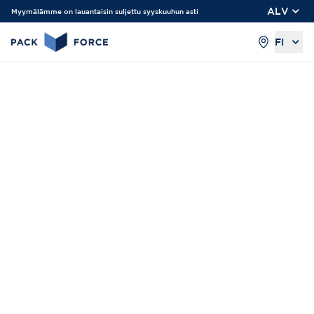
ALV
Myymälämme on lauantaisin suljettu syyskuuhun asti
FI