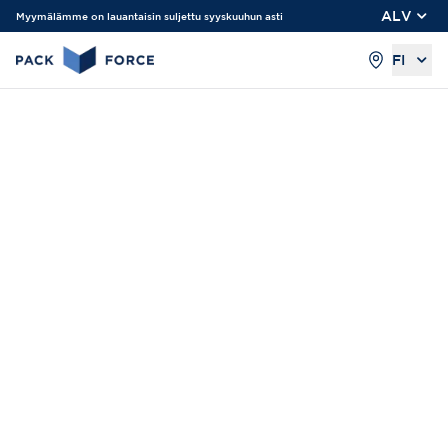
ALV
Myymälämme on lauantaisin suljettu syyskuuhun asti
FI