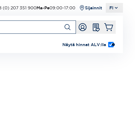
 (0) 207 351 900
Ma-Pe
09:00-17:00
Sijainnit
FI
Näytä hinnat ALV:lla