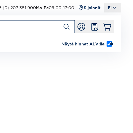
 (0) 207 351 900
Ma-Pe
09:00-17:00
Sijainnit
FI
Näytä hinnat ALV:lla