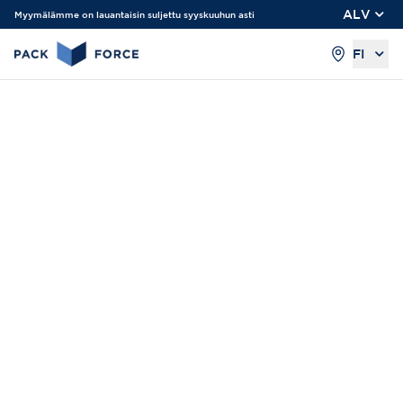
ALV
Myymälämme on lauantaisin suljettu syyskuuhun asti
FI