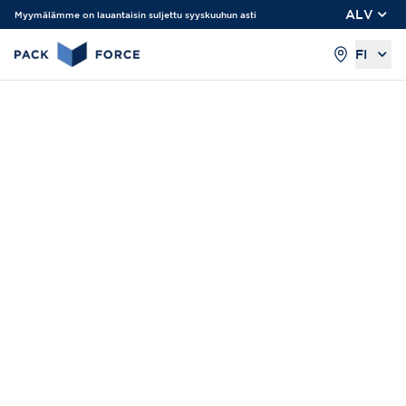
ALV
Myymälämme on lauantaisin suljettu syyskuuhun asti
FI