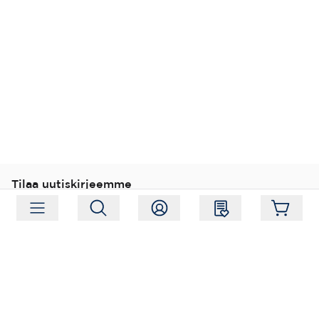
Tilaa uutiskirjeemme
Tilaa
Seuraa meitä
Osoite:
Hagelstamintie 31, 01520 Vantaa
Aukioloajat:
Ma-Pe 09:00-17:00