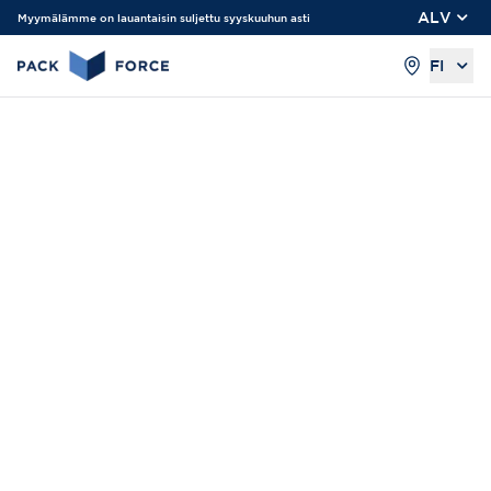
ALV
Myymälämme on lauantaisin suljettu syyskuuhun asti
FI