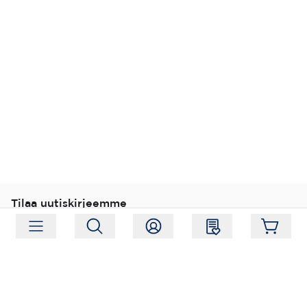
Tilaa uutiskirjeemme
Tilaa
Seuraa meitä
Osoite:
Hagelstamintie 31, 01520 Vantaa