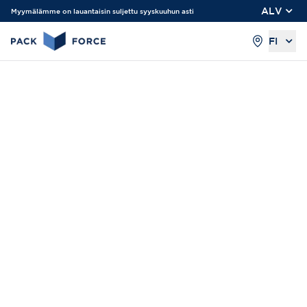
ALV
Myymälämme on lauantaisin suljettu syyskuuhun asti
FI