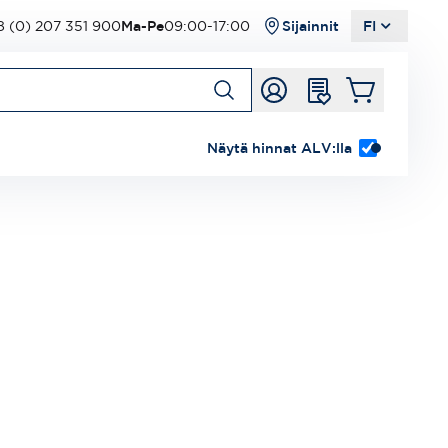
 (0) 207 351 900
Ma-Pe
09:00-17:00
Sijainnit
FI
Näytä hinnat ALV:lla