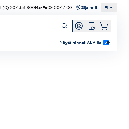
 (0) 207 351 900
Ma-Pe
09:00-17:00
Sijainnit
FI
Näytä hinnat ALV:lla