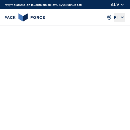
ALV
Myymälämme on lauantaisin suljettu syyskuuhun asti
FI