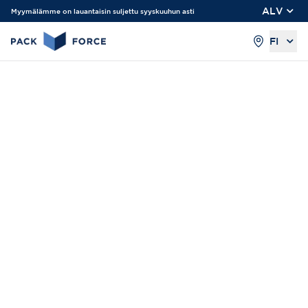
ALV
Myymälämme on lauantaisin suljettu syyskuuhun asti
FI