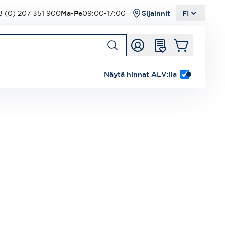
 (0) 207 351 900
Ma-Pe
09:00-17:00
Sijainnit
FI
Näytä hinnat ALV:lla