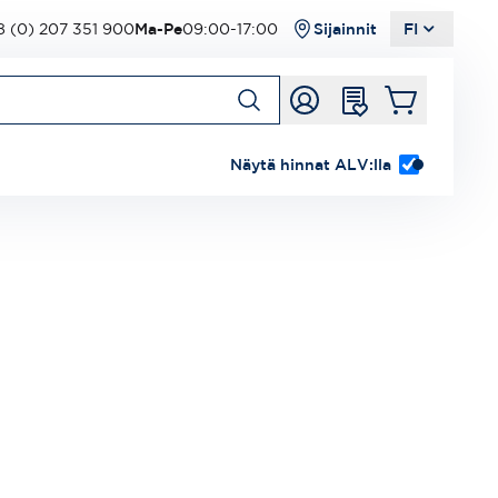
 (0) 207 351 900
Ma-Pe
09:00-17:00
Sijainnit
FI
Näytä hinnat ALV:lla