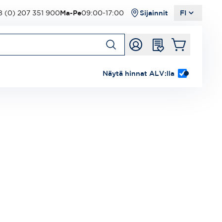
 (0) 207 351 900
Ma-Pe
09:00-17:00
Sijainnit
FI
Näytä hinnat ALV:lla