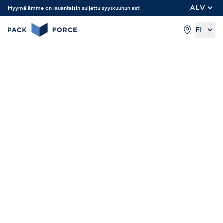
ALV
Myymälämme on lauantaisin suljettu syyskuuhun asti
FI