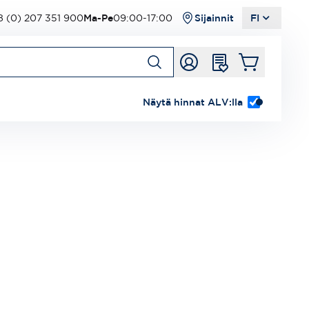
 (0) 207 351 900
Ma-Pe
09:00-17:00
Sijainnit
FI
Näytä hinnat ALV:lla