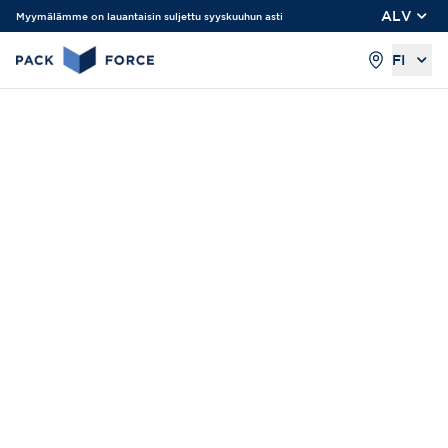
ALV
Myymälämme on lauantaisin suljettu syyskuuhun asti
FI