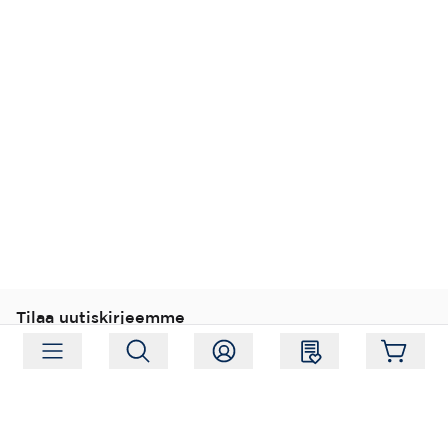
Tilaa uutiskirjeemme
Tilaa
Seuraa meitä