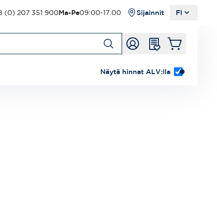
 (0) 207 351 900
Ma-Pe
09:00-17:00
Sijainnit
FI
Näytä hinnat ALV:lla