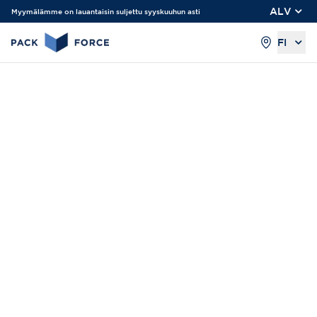
ALV
Myymälämme on lauantaisin suljettu syyskuuhun asti
FI