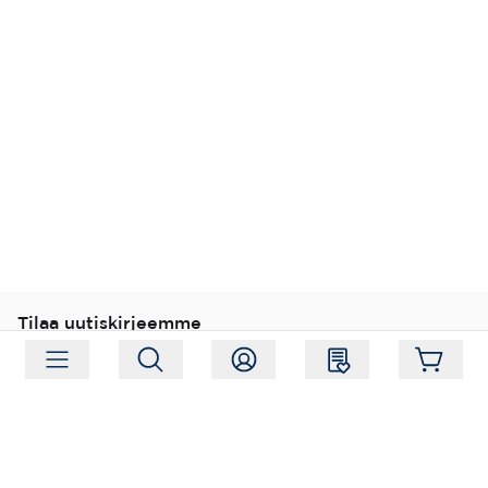
Tilaa uutiskirjeemme
Tilaa
Seuraa meitä
Osoite:
Hagelstamintie 31, 01520 Vantaa