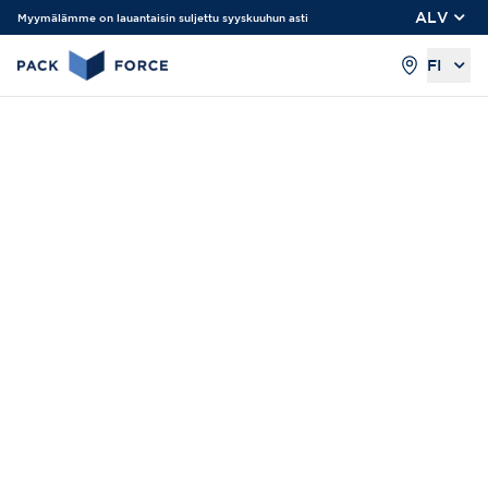
ALV
Myymälämme on lauantaisin suljettu syyskuuhun asti
FI