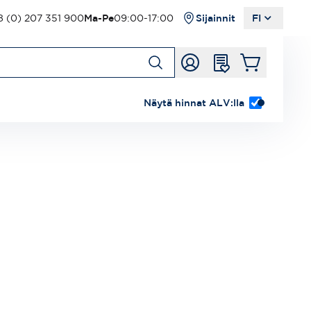
 (0) 207 351 900
Ma-Pe
09:00-17:00
Sijainnit
FI
Näytä hinnat ALV:lla