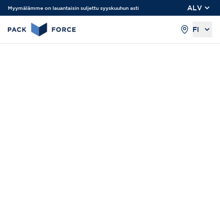
ALV
Myymälämme on lauantaisin suljettu syyskuuhun asti
FI