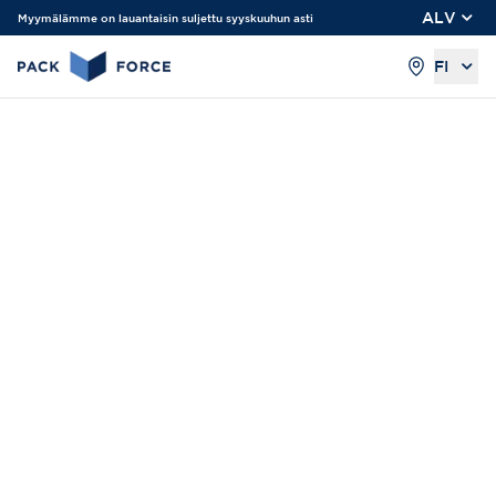
ALV
Myymälämme on lauantaisin suljettu syyskuuhun asti
FI