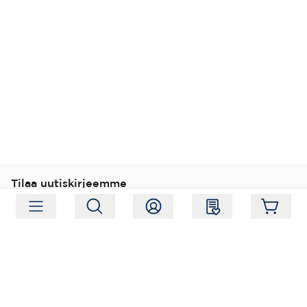
Tilaa uutiskirjeemme
Tilaa
Seuraa meitä
Osoite:
Hagelstamintie 31, 01520 Vantaa
Aukioloajat:
Ma-Pe 09:00-17:00