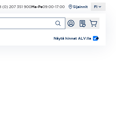
 (0) 207 351 900
Ma-Pe
09:00-17:00
Sijainnit
FI
Näytä hinnat ALV:lla