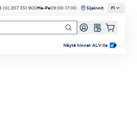
 (0) 207 351 900
Ma-Pe
09:00-17:00
Sijainnit
FI
Näytä hinnat ALV:lla