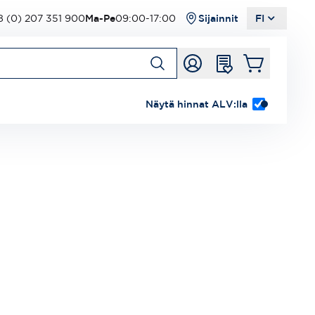
 (0) 207 351 900
Ma-Pe
09:00-17:00
Sijainnit
FI
Näytä hinnat ALV:lla