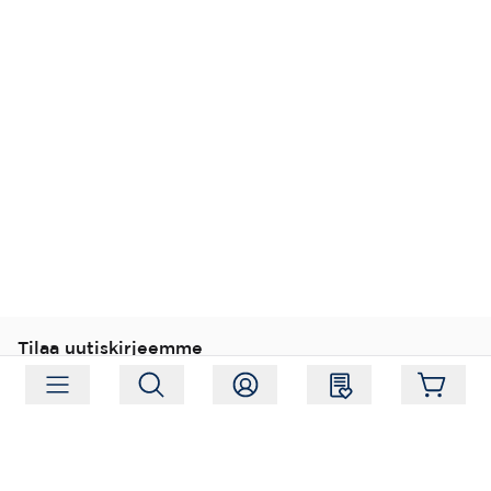
Tilaa uutiskirjeemme
Tilaa
Seuraa meitä