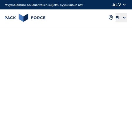
ALV
Myymälämme on lauantaisin suljettu syyskuuhun asti
FI